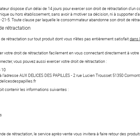
eur dispose d’un délai de 14 jours pour exercer son droit de rétractation d’un co
ique ou hors établissement, sans avoir à motiver sa décision, ni à supporter d’
21-21-5. Toute clause par laquelle le consommateur abandonne son droit de rétract
 de rétractation
 de rétractation sur tout produit dont vous n’êtes pas entièrement satisfait
dans l
cer votre droit de rétractation facilement en vous connectant directement à votre
ecter, vous pouvez aussi exercer votre droit de rétractation :
8 10
à l’adresse AUX DELICES DES PAPILLES - 2 rue Lucien Trousset 51350 Cormontr
delicesdespapilles.fr
t contenir les informations suivantes :
és
e de rétractation, le service après-vente vous invitera à faire retour des produ