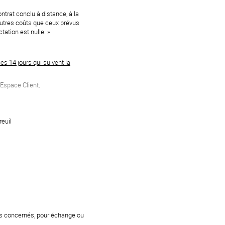
ntrat conclu à distance, à la
autres coûts que ceux prévus
ation est nulle. »
es 14 jours qui suivent la
Espace Client
.
euil
its concernés, pour échange ou