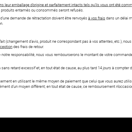
ns leur emballage d’origine et parfaitement intacts tels qu’ils vous ont été com
e produits entamés ou consommés seront refusés.
et d’une demande de rétractation doivent être renvoyés
à vos frais
dans un délai m
n.
 fait (changement d’avis, produit ne correspondant pas à vos attentes, etc.), no
xception
des frais de retour.
 de notre responsabilité, nous vous rembourserons le montant de votre command
ans retard excessif et, en tout état de cause, au plus tard 14 jours à compter d
ent en utilisant le même moyen de paiement que celui que vous aurez utilisé po
ment d’un moyen différent; en tout état de cause, ce remboursement n’occasion