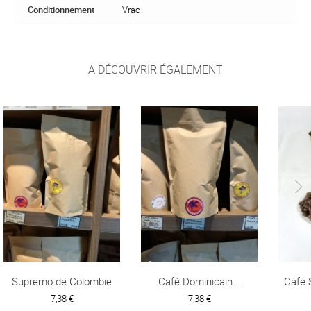
Conditionnement
Vrac
A DÉCOUVRIR ÉGALEMENT
Supremo de Colombie
Café Dominicain...
Café 
7,38 €
7,38 €