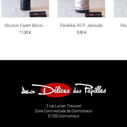
Mouton Cadet Baron...
Parallèle 45 P. Jaboulet
Pau
11,50 €
9,50 €
2 rue Lucien Trousset
Zone Commerciale de Cormontreuil
51350 Cormontreuil