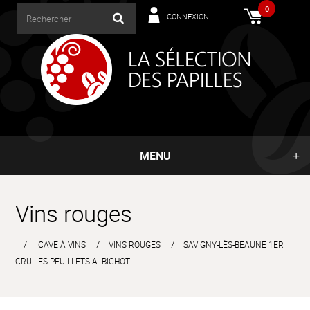
0
CONNEXION
MENU
Vins rouges
CAVE À VINS
VINS ROUGES
SAVIGNY-LÈS-BEAUNE 1ER
CRU LES PEUILLETS A. BICHOT