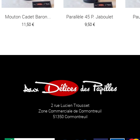
Mouton Cadet Baron...
Parallèle 45 P. Jaboulet
Pau
11,50 €
9,50 €
2 rue Lucien Trousset
Zone Commerciale de Cormontreuil
51350 Cormontreuil