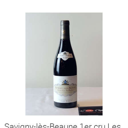
Savigny-lès-Beaune 1er cru Les