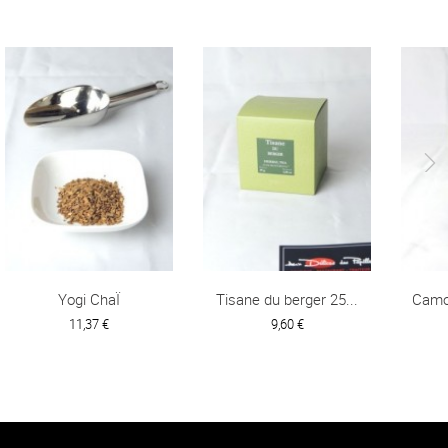
Yogi ChaÏ
Tisane du berger 25...
Camo
11,37 €
9,60 €