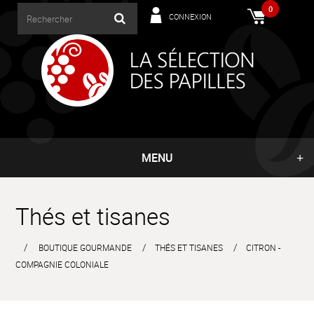
0
CONNEXION
MENU
Thés et tisanes
BOUTIQUE GOURMANDE
THÉS ET TISANES
CITRON -
COMPAGNIE COLONIALE