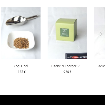
Yogi ChaÏ
Tisane du berger 25...
Camo
11,37 €
9,60 €