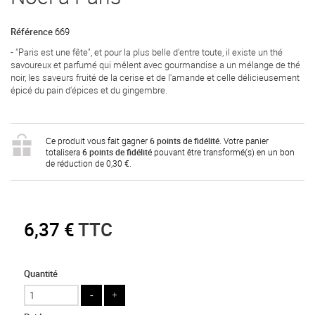
Référence
669
- "Paris est une fête", et pour la plus belle d'entre toute, il existe un thé
savoureux et parfumé qui mêlent avec gourmandise a un mélange de thé
noir, les saveurs fruité de la cerise et de l'amande et celle délicieusement
épicé du pain d'épices et du gingembre.
Ce produit vous fait gagner
6
points de fidélité
. Votre panier
totalisera
6
points de fidélité
pouvant être transformé(s) en un bon
de réduction de
0,30 €
.
6,37 €
TTC
Quantité