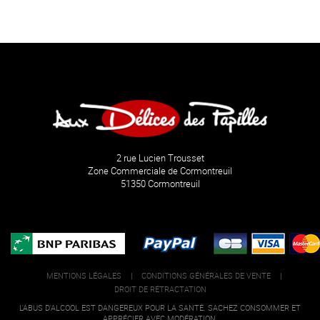
2 rue Lucien Trousset
Zone Commerciale de Cormontreuil
51350 Cormontreuil
MENTIONS LÉGALES
|
CONDITIONS GÉNÉRALES DE VENTE
|
DROIT DE RÉTRACTATION
L'ABUS D'ALCOOL EST DANGEREUX POUR LA SANTÉ. SACHEZ CONSOMMER ET
APPRÉCIER AVEC MODÉRATION.