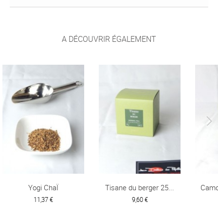
A DÉCOUVRIR ÉGALEMENT
Yogi ChaÏ
Tisane du berger 25...
Camo
11,37 €
9,60 €