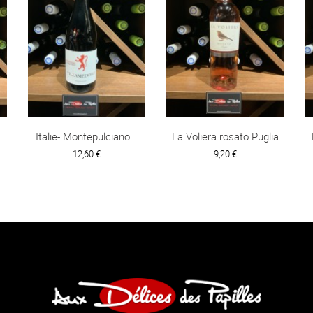
Italie- Montepulciano...
La Voliera rosato Puglia
12,60 €
9,20 €