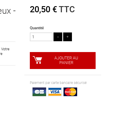
20,50 €
TTC
ux -
Quantité
. Votre
re
AJOUTER AU
PANIER
Paiement par carte bancaire sécurisé