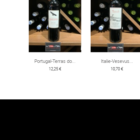
Portugal-Terras do...
Italie-Vesevus...
12,25 €
10,70 €