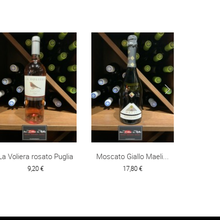
La Voliera rosato Puglia
Moscato Giallo Maeli...
Italie-
9,20 €
17,80 €