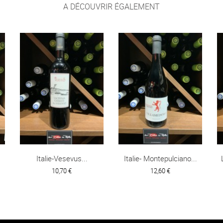
A DÉCOUVRIR ÉGALEMENT
Italie-Vesevus...
Italie- Montepulciano...
10,70 €
12,60 €