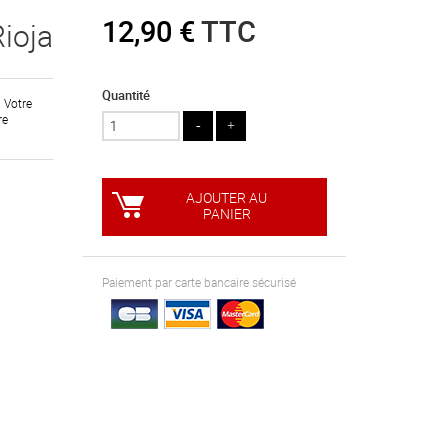
12,90 €
TTC
Rioja
Quantité
. Votre
re
AJOUTER AU
PANIER
Paiement par carte bancaire sécurisé