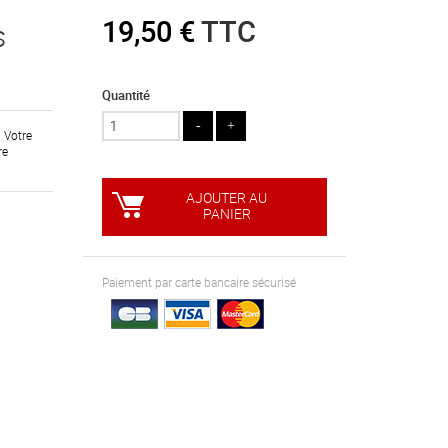
19,50 €
TTC
s
Quantité
. Votre
re
AJOUTER AU
PANIER
Paiement par carte bancaire sécurisé