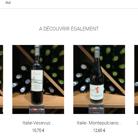
oui
A DÉCOUVRIR ÉGALEMENT
Italie-Vesevus...
Italie- Montepulciano...
10,70 €
12,60 €