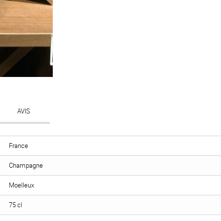
AVIS
France
Champagne
Moelleux
75 cl