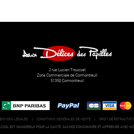
2 rue Lucien Trousset
Zone Commerciale de Cormontreuil
51350 Cormontreuil
ENTIONS LÉGALES
|
CONDITIONS GÉNÉRALES DE VENTE
|
DROIT DE RÉTRACTATI
'ALCOOL EST DANGEREUX POUR LA SANTÉ. SACHEZ CONSOMMER ET APPRÉCIER AVEC MO