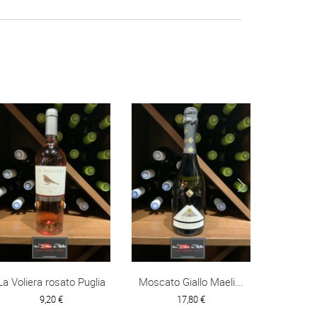
La Voliera rosato Puglia
Moscato Giallo Maeli...
Italie-
9,20 €
17,80 €