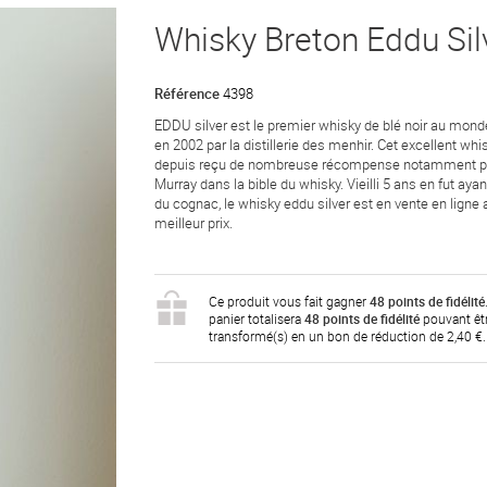
Whisky Breton Eddu Sil
Référence
4398
EDDU silver est le premier whisky de blé noir au mond
en 2002 par la distillerie des menhir. Cet excellent whi
depuis reçu de nombreuse récompense notamment p
Murray dans la bible du whisky. Vieilli 5 ans en fut aya
du cognac, le whisky eddu silver est en vente en ligne 
meilleur prix.
Ce produit vous fait gagner
48
points de fidélité
panier totalisera
48
points de fidélité
pouvant êt
transformé(s) en un bon de réduction de
2,40 €
.