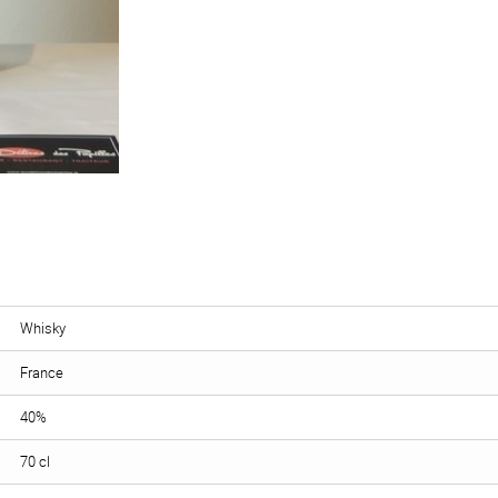
Whisky
France
40%
70 cl