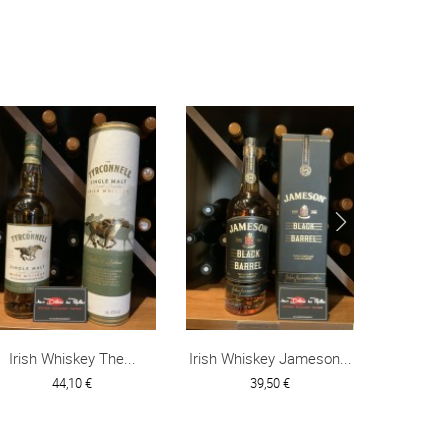
Irish Whiskey The...
Irish Whiskey Jameson...
Scotch 
44,10 €
39,50 €