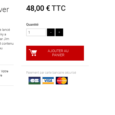
48,00 €
TTC
ver
Quantité
e lancé
sky a
ar Jim
nt contenu
au
AJOUTER AU
PANIER
. Votre
Paiement par carte bancaire sécurisé
re