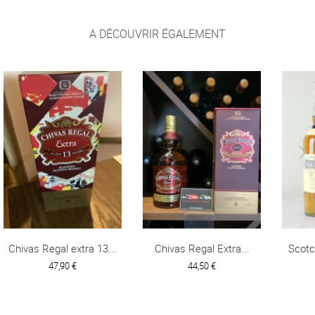
A DÉCOUVRIR ÉGALEMENT
Chivas Regal extra 13...
Chivas Regal Extra...
Scotc
47,90 €
44,50 €