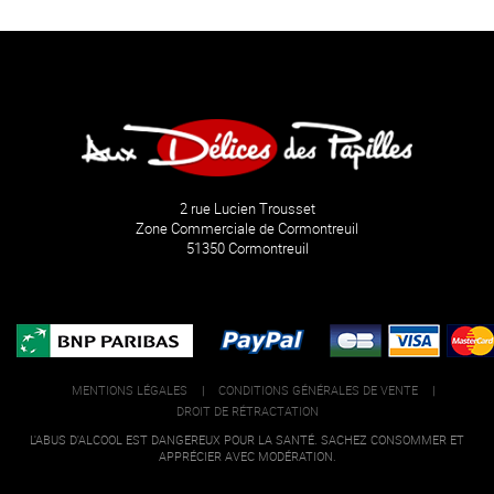
2 rue Lucien Trousset
Zone Commerciale de Cormontreuil
51350 Cormontreuil
MENTIONS LÉGALES
|
CONDITIONS GÉNÉRALES DE VENTE
|
DROIT DE RÉTRACTATION
L'ABUS D'ALCOOL EST DANGEREUX POUR LA SANTÉ. SACHEZ CONSOMMER ET
APPRÉCIER AVEC MODÉRATION.