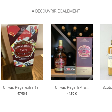
A DÉCOUVRIR ÉGALEMENT
Chivas Regal extra 13...
Chivas Regal Extra...
Scotc
47,90 €
44,50 €