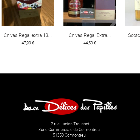
Chivas Regal extra 13...
Chivas Regal Extra...
Scotc
47,90 €
44,50 €
2 rue Lucien Trousset
Zone Commerciale de Cormontreuil
51350 Cormontreuil