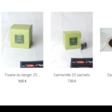
Tisane du berger 25...
Camomille 25 sachets
Da
9,60 €
7,50 €