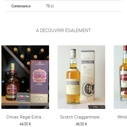
Contenance
70 cl
A DÉCOUVRIR ÉGALEMENT
Chivas Regal Extra...
Scotch Cragganmore...
Whisk
44,50 €
46,50 €